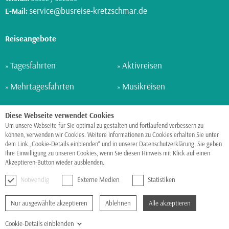
service@busreise-kretzschmar.de
E-Mail:
Reiseangebote
Tagesfahrten
Aktivreisen
»
»
Mehrtagesfahrten
Musikreisen
»
»
Schiffsreisen
Kurreisen
»
»
Diese Webseite verwendet Cookies
Um unsere Webseite für Sie optimal zu gestalten und fortlaufend verbessern zu
Flugreisen
Wellnessreisen
»
»
können, verwenden wir Cookies. Weitere Informationen zu Cookies erhalten Sie unter
dem Link „Cookie-Details einblenden“ und in unserer Datenschutzerklärung. Sie geben
Ihre Einwilligung zu unseren Cookies, wenn Sie diesen Hinweis mit Klick auf einen
BUS • SCHIFF • FLUGZEUG
Akzeptieren-Button wieder ausblenden.
Hier finden Sie unsere Datenschutzerklärung.
Notwendig
Externe Medien
Statistiken
Impressum
Sitemap
Datenschutz
Barrierefreiheit
Nur ausgewählte akzeptieren
Ablehnen
Alle akzeptieren
© 2014-2026 Omnibusunternehmen Kretzschmar
Cookie-Details einblenden