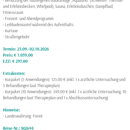
- Benutzung der hauseigenen Badeanlage „Aqualand“ (Schwimm-, Thermal-
und Erlebnisbecken, Whirlpool), Sauna, Erlebnisduschen, Dampfbad,
Fitnessraum
- Freizeit- und Abendprogramm
- Leihbademantel während des Aufenthalts
- Kurtaxe
- Straßengebühr
Termin: 23.09.-02.10.2026
Preis: € 1.059,00
EZZ: € 297,00
Extrakosten:
- Kurpaket (5 Anwendungen): 125,00 € (inkl. 1 x ärztliche Untersuchung und
5 Behandlungen laut Therapieplan)
- Kurpaket (10 Anwendungen): 249,00 € (inkl. 1 x ärztliche Untersuchung, 10
Behandlungen laut Therapieplan und 1 x Abschlussuntersuchung)
Hinweise:
- Landeswährung: Forint
Reise-Nr.: M2644