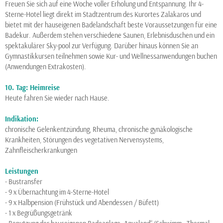
Freuen Sie sich auf eine Woche voller Erholung und Entspannung. Ihr 4-
Sterne-Hotel liegt direkt im Stadtzentrum des Kurortes Zalakaros und
bietet mit der hauseigenen Badelandschaft beste Voraussetzungen für eine
Badekur. Außerdem stehen verschiedene Saunen, Erlebnisduschen und ein
spektakulärer Sky-pool zur Verfügung. Darüber hinaus können Sie an
Gymnastikkursen teilnehmen sowie Kur- und Wellnessanwendungen buchen
(Anwendungen Extrakosten).
10. Tag: Heimreise
Heute fahren Sie wieder nach Hause.
Indikation:
chronische Gelenkentzündung, Rheuma, chronische gynäkologische
Krankheiten, Störungen des vegetativen Nervensystems,
Zahnfleischerkrankungen
Leistungen
- Bustransfer
- 9 x Übernachtung im 4-Sterne-Hotel
- 9 x Halbpension (Frühstück und Abendessen / Büfett)
- 1 x Begrüßungsgetränk